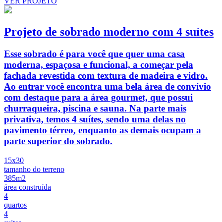
VER PROJETO
Projeto de sobrado moderno com 4 suítes
Esse sobrado é para você que quer uma casa
moderna, espaçosa e funcional, a começar pela
fachada revestida com textura de madeira e vidro.
Ao entrar você encontra uma bela área de convívio
com destaque para a área gourmet, que possui
churraqueira, piscina e sauna. Na parte mais
privativa, temos 4 suítes, sendo uma delas no
pavimento térreo, enquanto as demais ocupam a
parte superior do sobrado.
15x30
tamanho do terreno
385m2
área construída
4
quartos
4