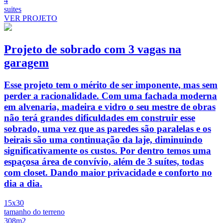
4
suites
VER PROJETO
Projeto de sobrado com 3 vagas na
garagem
Esse projeto tem o mérito de ser imponente, mas sem
perder a racionalidade. Com uma fachada moderna
em alvenaria, madeira e vidro o seu mestre de obras
não terá grandes dificuldades em construir esse
sobrado, uma vez que as paredes são paralelas e os
beirais são uma continuação da laje, diminuindo
significativamente os custos. Por dentro temos uma
espaçosa área de convívio, além de 3 suítes, todas
com closet. Dando maior privacidade e conforto no
dia a dia.
15x30
tamanho do terreno
308m2