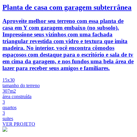
Planta de casa com garagem subterrânea
Aproveite melhor seu terreno com essa planta de
casa em Y com garagem embaixo (no subsolo).
Impressione seus vizinhos com uma fachada
triangular revestida com vidro e textura que imita
madeira. No interior, você encontra cômodos
espaçosos com destaque para o escritório e sala de tv
em cima da garagem, e nos fundos uma bela área de
lazer para receber seus amigos e familiares.
15x30
tamanho do terreno
307m2
área construída
3
quartos
3
suites
VER PROJETO