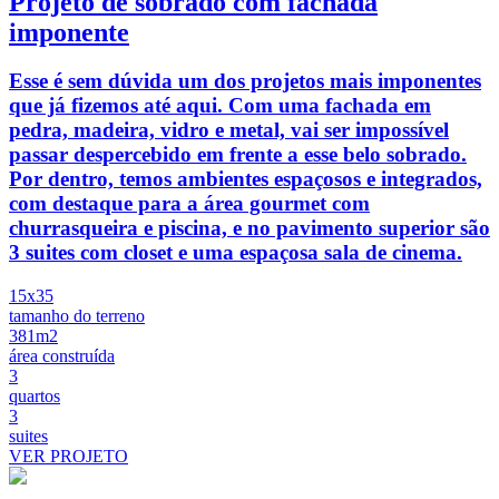
Projeto de sobrado com fachada
imponente
Esse é sem dúvida um dos projetos mais imponentes
que já fizemos até aqui. Com uma fachada em
pedra, madeira, vidro e metal, vai ser impossível
passar despercebido em frente a esse belo sobrado.
Por dentro, temos ambientes espaçosos e integrados,
com destaque para a área gourmet com
churrasqueira e piscina, e no pavimento superior são
3 suites com closet e uma espaçosa sala de cinema.
15x35
tamanho do terreno
381m2
área construída
3
quartos
3
suites
VER PROJETO