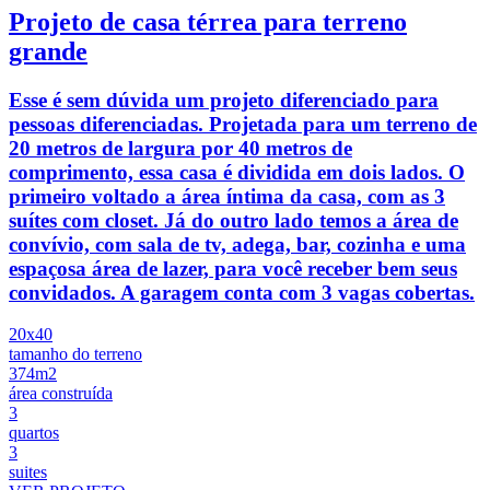
Projeto de casa térrea para terreno
grande
Esse é sem dúvida um projeto diferenciado para
pessoas diferenciadas. Projetada para um terreno de
20 metros de largura por 40 metros de
comprimento, essa casa é dividida em dois lados. O
primeiro voltado a área íntima da casa, com as 3
suítes com closet. Já do outro lado temos a área de
convívio, com sala de tv, adega, bar, cozinha e uma
espaçosa área de lazer, para você receber bem seus
convidados. A garagem conta com 3 vagas cobertas.
20x40
tamanho do terreno
374m2
área construída
3
quartos
3
suites