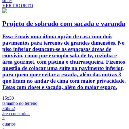
suites
VER PROJETO
Projeto de sobrado com sacada e varanda
Essa é mais uma ótima opção de casa com dois
pavimentos para terrenos de grandes dimensões. No
piso inferior destacam-se as espaçosas áreas de
convívio, como por exemplo sala de tv, cozinha e
área gourmet, com piscina e churrasqueira. Fizemos
questão de colocar uma suíte no pavimento inferior,
para quem quer evitar a escada, além das outras 3
que ficam no andar de cima com maior privacidade.
Essas com closet e sacada, além do maior espaço.
15x30
tamanho do terreno
366m2
área construída
4
quartos