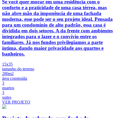
Se você quer morar em uma residência com o
conforto e a praticidade de uma casa térrea, mas
não abre mão da imponência de uma fachada
moderna, esse pode ser o seu projeto ideal. Pensada
para um condomínio de alto padrão, essa casa é
dividida em dois setores. A da frente com ambientes
integrados para o lazer e o convívio entre os
familiares. Já nos fundos privilegiamos a parte
íntima, dando maior privacidade aos quartos e
banheiros.
15x35
tamanho do terreno
280m2
área construída
3
quartos
3
suites
VER PROJETO