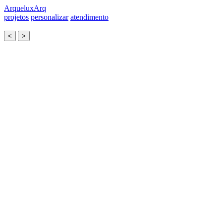
Arquelux
Arq
projetos
personalizar
atendimento
<
>