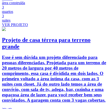
área construída
3
quartos
3
suites
VER PROJETO
Projeto de casa térrea para terreno
grande
Esse é sem dúvida um projeto diferenciado para
pessoas diferenciadas. Projetada para um terreno de
20 metros de largura por 40 metros de
comprimento, essa casa é dividida em dois lados. O
primeiro voltado a área íntima da casa, com as 3
suítes com closet. Já do outro lado temos a área de
convívio, com sala de tv, adega, bar, cozinha e uma
espaçosa área de lazer, para você receber bem seus
convidados. A garagem conta com 3 vagas cobertas.