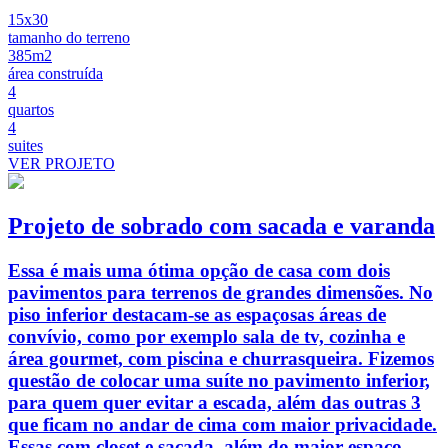
15x30
tamanho do terreno
385m2
área construída
4
quartos
4
suites
VER PROJETO
Projeto de sobrado com sacada e varanda
Essa é mais uma ótima opção de casa com dois
pavimentos para terrenos de grandes dimensões. No
piso inferior destacam-se as espaçosas áreas de
convívio, como por exemplo sala de tv, cozinha e
área gourmet, com piscina e churrasqueira. Fizemos
questão de colocar uma suíte no pavimento inferior,
para quem quer evitar a escada, além das outras 3
que ficam no andar de cima com maior privacidade.
Essas com closet e sacada, além do maior espaço.