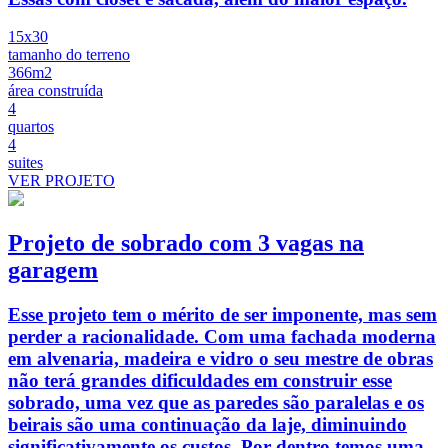
15x30
tamanho do terreno
366m2
área construída
4
quartos
4
suites
VER PROJETO
Projeto de sobrado com 3 vagas na
garagem
Esse projeto tem o mérito de ser imponente, mas sem
perder a racionalidade. Com uma fachada moderna
em alvenaria, madeira e vidro o seu mestre de obras
não terá grandes dificuldades em construir esse
sobrado, uma vez que as paredes são paralelas e os
beirais são uma continuação da laje, diminuindo
significativamente os custos. Por dentro temos uma