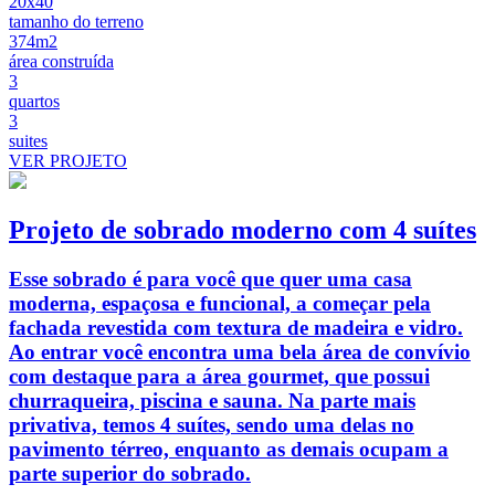
20x40
tamanho do terreno
374m2
área construída
3
quartos
3
suites
VER PROJETO
Projeto de sobrado moderno com 4 suítes
Esse sobrado é para você que quer uma casa
moderna, espaçosa e funcional, a começar pela
fachada revestida com textura de madeira e vidro.
Ao entrar você encontra uma bela área de convívio
com destaque para a área gourmet, que possui
churraqueira, piscina e sauna. Na parte mais
privativa, temos 4 suítes, sendo uma delas no
pavimento térreo, enquanto as demais ocupam a
parte superior do sobrado.