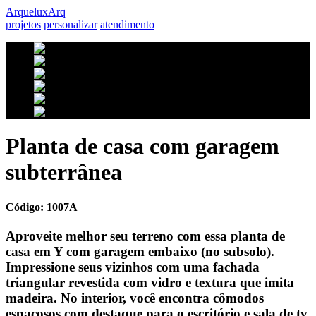
Arquelux
Arq
projetos
personalizar
atendimento
Planta de casa com garagem
subterrânea
Código: 1007A
Aproveite melhor seu terreno com essa planta de
casa em Y com garagem embaixo (no subsolo).
Impressione seus vizinhos com uma fachada
triangular revestida com vidro e textura que imita
madeira. No interior, você encontra cômodos
espaçosos com destaque para o escritório e sala de tv