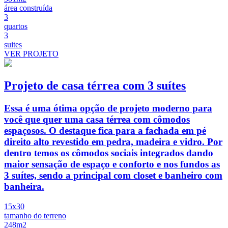
área construída
3
quartos
3
suites
VER PROJETO
Projeto de casa térrea com 3 suítes
Essa é uma ótima opção de projeto moderno para
você que quer uma casa térrea com cômodos
espaçosos. O destaque fica para a fachada em pé
direito alto revestido em pedra, madeira e vidro. Por
dentro temos os cômodos sociais integrados dando
maior sensação de espaço e conforto e nos fundos as
3 suítes, sendo a principal com closet e banheiro com
banheira.
15x30
tamanho do terreno
248m2