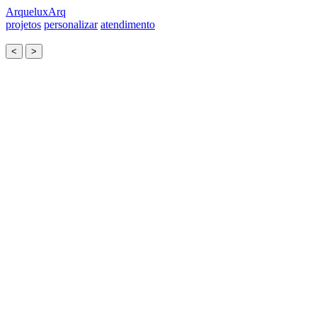
Arquelux
Arq
projetos
personalizar
atendimento
<
>