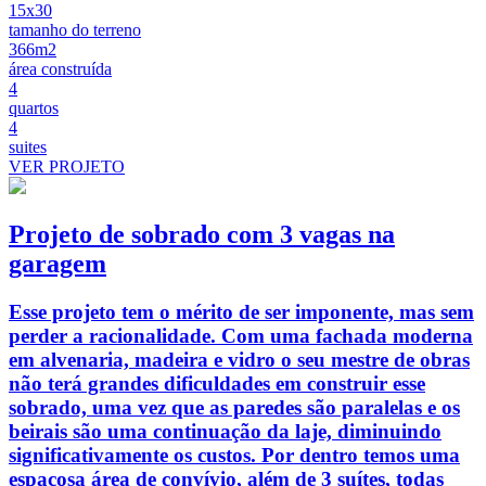
15x30
tamanho do terreno
366m2
área construída
4
quartos
4
suites
VER PROJETO
Projeto de sobrado com 3 vagas na
garagem
Esse projeto tem o mérito de ser imponente, mas sem
perder a racionalidade. Com uma fachada moderna
em alvenaria, madeira e vidro o seu mestre de obras
não terá grandes dificuldades em construir esse
sobrado, uma vez que as paredes são paralelas e os
beirais são uma continuação da laje, diminuindo
significativamente os custos. Por dentro temos uma
espaçosa área de convívio, além de 3 suítes, todas