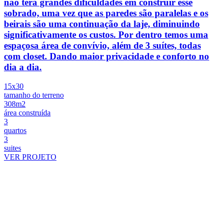
não terá grandes dificuldades em construir esse
sobrado, uma vez que as paredes são paralelas e os
beirais são uma continuação da laje, diminuindo
significativamente os custos. Por dentro temos uma
espaçosa área de convívio, além de 3 suítes, todas
com closet. Dando maior privacidade e conforto no
dia a dia.
15x30
tamanho do terreno
308m2
área construída
3
quartos
3
suites
VER PROJETO