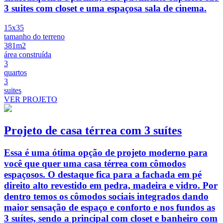
3 suites com closet e uma espaçosa sala de cinema.
15x35
tamanho do terreno
381m2
área construída
3
quartos
3
suites
VER PROJETO
Projeto de casa térrea com 3 suítes
Essa é uma ótima opção de projeto moderno para
você que quer uma casa térrea com cômodos
espaçosos. O destaque fica para a fachada em pé
direito alto revestido em pedra, madeira e vidro. Por
dentro temos os cômodos sociais integrados dando
maior sensação de espaço e conforto e nos fundos as
3 suítes, sendo a principal com closet e banheiro com