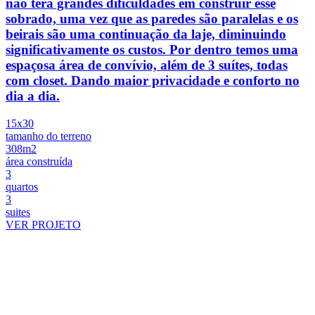
não terá grandes dificuldades em construir esse
sobrado, uma vez que as paredes são paralelas e os
beirais são uma continuação da laje, diminuindo
significativamente os custos. Por dentro temos uma
espaçosa área de convívio, além de 3 suítes, todas
com closet. Dando maior privacidade e conforto no
dia a dia.
15x30
tamanho do terreno
308m2
área construída
3
quartos
3
suites
VER PROJETO