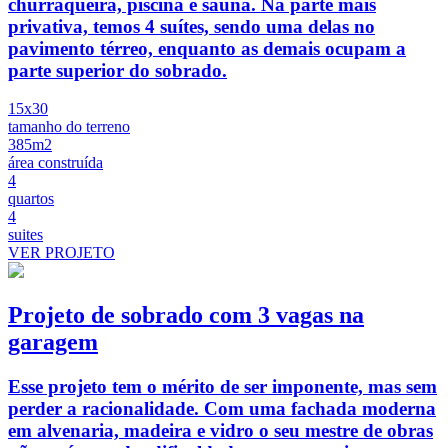
churraqueira, piscina e sauna. Na parte mais
privativa, temos 4 suítes, sendo uma delas no
pavimento térreo, enquanto as demais ocupam a
parte superior do sobrado.
15x30
tamanho do terreno
385m2
área construída
4
quartos
4
suites
VER PROJETO
Projeto de sobrado com 3 vagas na
garagem
Esse projeto tem o mérito de ser imponente, mas sem
perder a racionalidade. Com uma fachada moderna
em alvenaria, madeira e vidro o seu mestre de obras