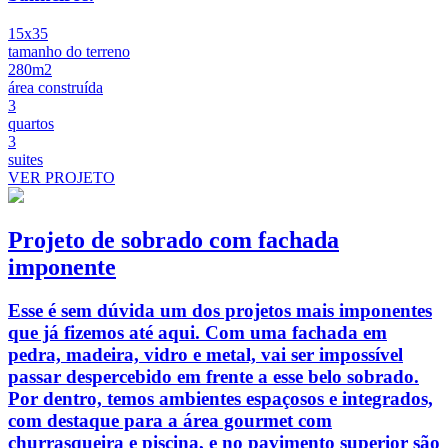
15x35
tamanho do terreno
280m2
área construída
3
quartos
3
suites
VER PROJETO
Projeto de sobrado com fachada
imponente
Esse é sem dúvida um dos projetos mais imponentes
que já fizemos até aqui. Com uma fachada em
pedra, madeira, vidro e metal, vai ser impossível
passar despercebido em frente a esse belo sobrado.
Por dentro, temos ambientes espaçosos e integrados,
com destaque para a área gourmet com
churrasqueira e piscina, e no pavimento superior são