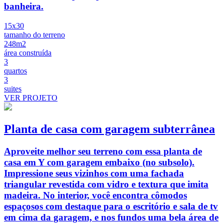
banheira.
15x30
tamanho do terreno
248m2
área construída
3
quartos
3
suites
VER PROJETO
Planta de casa com garagem subterrânea
Aproveite melhor seu terreno com essa planta de
casa em Y com garagem embaixo (no subsolo).
Impressione seus vizinhos com uma fachada
triangular revestida com vidro e textura que imita
madeira. No interior, você encontra cômodos
espaçosos com destaque para o escritório e sala de tv
em cima da garagem, e nos fundos uma bela área de