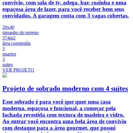
convívio, com sala de tv, adega, bar, cozinha e uma
espaçosa área de lazer, para você receber bem seus
convidados. A garagem conta com 3 vagas cobertas.
20x40
tamanho do terreno
374m2
área construída
3
quartos
3
suites
VER PROJETO
Projeto de sobrado moderno com 4 suítes
Esse sobrado é para você que quer uma casa
moderna, espaçosa e funcional, a começar pela
fachada revestida com textura de madeira e vidro.
Ao entrar você encontra uma bela área de convívio
com destaque para a área gourmet, que possui