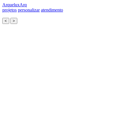
Arquelux
Arq
projetos
personalizar
atendimento
<
>