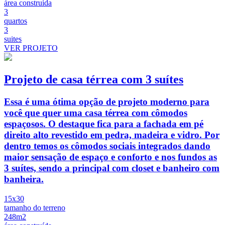
área construída
3
quartos
3
suites
VER PROJETO
Projeto de casa térrea com 3 suítes
Essa é uma ótima opção de projeto moderno para
você que quer uma casa térrea com cômodos
espaçosos. O destaque fica para a fachada em pé
direito alto revestido em pedra, madeira e vidro. Por
dentro temos os cômodos sociais integrados dando
maior sensação de espaço e conforto e nos fundos as
3 suítes, sendo a principal com closet e banheiro com
banheira.
15x30
tamanho do terreno
248m2