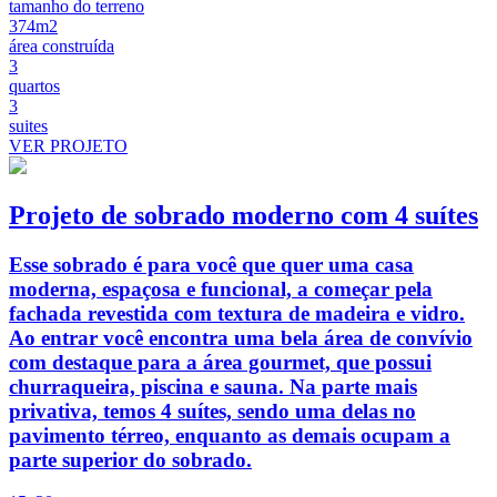
tamanho do terreno
374m2
área construída
3
quartos
3
suites
VER PROJETO
Projeto de sobrado moderno com 4 suítes
Esse sobrado é para você que quer uma casa
moderna, espaçosa e funcional, a começar pela
fachada revestida com textura de madeira e vidro.
Ao entrar você encontra uma bela área de convívio
com destaque para a área gourmet, que possui
churraqueira, piscina e sauna. Na parte mais
privativa, temos 4 suítes, sendo uma delas no
pavimento térreo, enquanto as demais ocupam a
parte superior do sobrado.