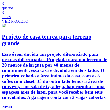
3
quartos
3
suites
VER PROJETO
Projeto de casa térrea para terreno
grande
Esse é sem dúvida um projeto diferenciado para
pessoas diferenciadas. Projetada para um terreno de
20 metros de largura por 40 metros de
comprimento, essa casa é dividida em dois lados. O
primeiro voltado a área íntima da casa, com as 3
suítes com closet. Já do outro lado temos a área de
convívio, com sala de tv, adega, bar, cozinha e uma
espaçosa área de lazer, para você receber bem seus
convidados. A garagem conta com 3 vagas cobertas.
20x40