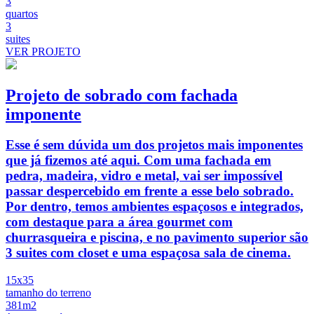
3
quartos
3
suites
VER PROJETO
Projeto de sobrado com fachada
imponente
Esse é sem dúvida um dos projetos mais imponentes
que já fizemos até aqui. Com uma fachada em
pedra, madeira, vidro e metal, vai ser impossível
passar despercebido em frente a esse belo sobrado.
Por dentro, temos ambientes espaçosos e integrados,
com destaque para a área gourmet com
churrasqueira e piscina, e no pavimento superior são
3 suites com closet e uma espaçosa sala de cinema.
15x35
tamanho do terreno
381m2