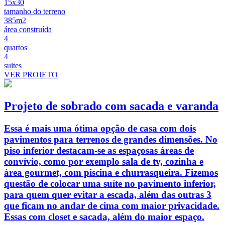
15x30
tamanho do terreno
385m2
área construída
4
quartos
4
suites
VER PROJETO
Projeto de sobrado com sacada e varanda
Essa é mais uma ótima opção de casa com dois
pavimentos para terrenos de grandes dimensões. No
piso inferior destacam-se as espaçosas áreas de
convívio, como por exemplo sala de tv, cozinha e
área gourmet, com piscina e churrasqueira. Fizemos
questão de colocar uma suíte no pavimento inferior,
para quem quer evitar a escada, além das outras 3
que ficam no andar de cima com maior privacidade.
Essas com closet e sacada, além do maior espaço.