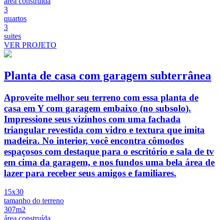
área construída
3
quartos
3
suites
VER PROJETO
Planta de casa com garagem subterrânea
Aproveite melhor seu terreno com essa planta de
casa em Y com garagem embaixo (no subsolo).
Impressione seus vizinhos com uma fachada
triangular revestida com vidro e textura que imita
madeira. No interior, você encontra cômodos
espaçosos com destaque para o escritório e sala de tv
em cima da garagem, e nos fundos uma bela área de
lazer para receber seus amigos e familiares.
15x30
tamanho do terreno
307m2
área construída